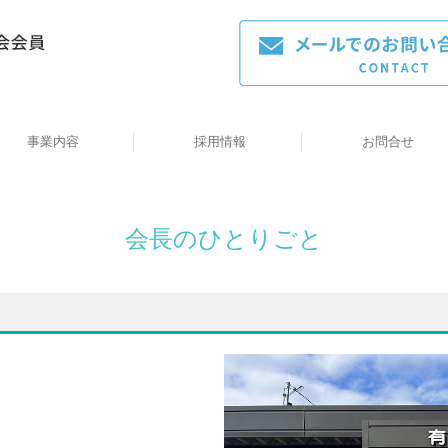
事業内容
採用情報
お問合せ
有限会社清末組｜大分県国東市の鳶・土工事業
数字で見る清末組
採用応募はこちら
会長のひとりごと